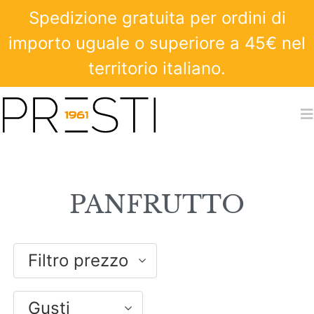
Spedizione gratuita per ordini di
importo uguale o superiore a 45€ nel
territorio italiano.
PANFRUTTO
Filtro prezzo
Gusti