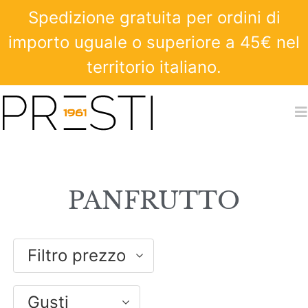
Spedizione gratuita per ordini di
importo uguale o superiore a 45€ nel
territorio italiano.
PANFRUTTO
Filtro prezzo
Gusti