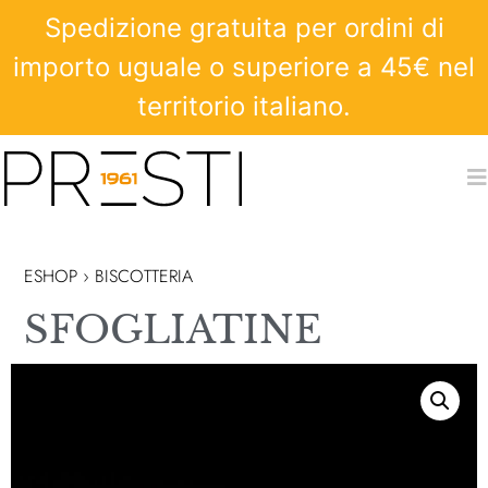
Spedizione gratuita per ordini di
importo uguale o superiore a 45€ nel
territorio italiano.
ESHOP ›
BISCOTTERIA
SFOGLIATINE